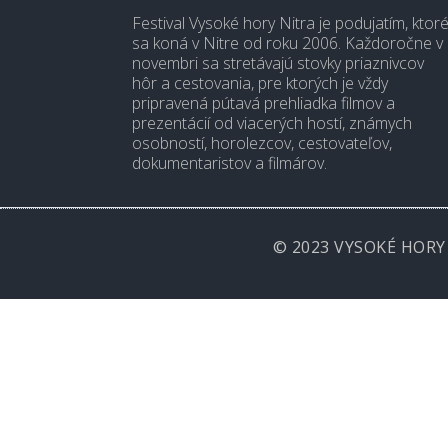
Festival Vysoké hory Nitra je podujatím, ktor
sa koná v Nitre od roku 2006. Každoročne v
novembri sa stretávajú stovky priaznivcov
hôr a cestovania, pre ktorých je vždy
pripravená pútavá prehliadka filmov a
prezentácií od viacerých hostí, známych
osobností, horolezcov, cestovateľov,
dokumentaristov a filmárov.
© 2023 VYSOKÉ HORY