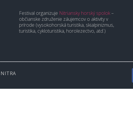
é
Festival organizuje
Nitriansky horský spolok
–
občianske združenie záujemcov o aktivity v
prírode (vysokohorská turistika, skialpinizmus,
turistika, cykloturistika, horolezectvo, atď.)
 NITRA