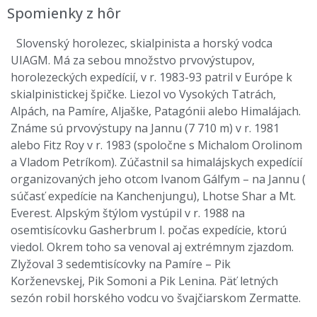
Spomienky z hôr
Slovenský horolezec, skialpinista a horský vodca
UIAGM. Má za sebou množstvo prvovýstupov,
horolezeckých expedícií, v r. 1983-93 patril v Európe k
skialpinistickej špičke. Liezol vo Vysokých Tatrách,
Alpách, na Pamíre, Aljaške, Patagónii alebo Himalájach.
Známe sú prvovýstupy na Jannu (7 710 m) v r. 1981
alebo Fitz Roy v r. 1983 (spoločne s Michalom Orolinom
a Vladom Petríkom). Zúčastnil sa himalájskych expedícií
organizovaných jeho otcom Ivanom Gálfym – na Jannu (
súčasť expedície na Kanchenjungu), Lhotse Shar a Mt.
Everest. Alpským štýlom vystúpil v r. 1988 na
osemtisícovku Gasherbrum I. počas expedície, ktorú
viedol. Okrem toho sa venoval aj extrémnym zjazdom.
Zlyžoval 3 sedemtisícovky na Pamíre – Pik
Korženevskej, Pik Somoni a Pik Lenina. Päť letných
sezón robil horského vodcu vo švajčiarskom Zermatte.