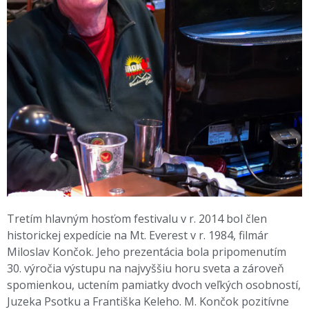
Tretím hlavným hosťom festivalu v r. 2014 bol člen
historickej expedície na Mt. Everest v r. 1984, filmár
Miloslav Končok. Jeho prezentácia bola pripomenutím
30. výročia výstupu na najvyššiu horu sveta a zároveň
spomienkou, uctením pamiatky dvoch veľkých osobností,
Juzeka Psotku a Františka Keleho. M. Končok pozitívne