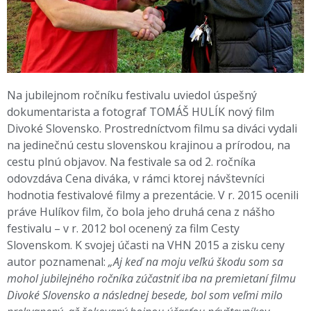
Na jubilejnom ročníku festivalu uviedol úspešný
dokumentarista a fotograf TOMÁŠ HULÍK nový film
Divoké Slovensko. Prostredníctvom filmu sa diváci vydali
na jedinečnú cestu slovenskou krajinou a prírodou, na
cestu plnú objavov. Na festivale sa od 2. ročníka
odovzdáva Cena diváka, v rámci ktorej návštevníci
hodnotia festivalové filmy a prezentácie. V r. 2015 ocenili
práve Hulíkov film, čo bola jeho druhá cena z nášho
festivalu – v r. 2012 bol ocenený za film Cesty
Slovenskom. K svojej účasti na VHN 2015 a zisku ceny
autor poznamenal:
„Aj keď na moju veľkú škodu som sa
mohol jubilejného ročníka zúčastniť iba na premietaní filmu
Divoké Slovensko a následnej besede, bol som veľmi milo