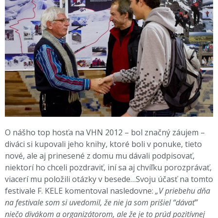
O nášho top hosťa na VHN 2012 – bol značný záujem –
diváci si kupovali jeho knihy, ktoré boli v ponuke, tieto
nové, ale aj prinesené z domu mu dávali podpisovať,
niektorí ho chceli pozdraviť, iní sa aj chvíľku porozprávať,
viacerí mu položili otázky v besede…Svoju účasť na tomto
festivale F. KELE komentoval nasledovne:
„V priebehu dňa
na festivale som si uvedomil, že nie ja som prišiel “dávať”
niečo divákom a organizátorom, ale že je to prúd pozitívnej