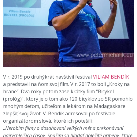
V r. 2019 po druhýkrát navštívil festival
VILIAM BENDÍK
a predstavil na ňom svoj film. V r. 2017 to boli „Kroky na
hrane“. Dva roky potom zase krátky film “Bicykel
(prológ)”, ktorý je o tom ako 120 bicyklov zo SR pomohlo
mnohým deťom, učiteľom a lekárom na Madagaskare
zlepšiť svoj život. V. Bendík adresoval po festivale
organizátorom slová, ktoré ich potešili:
„Nerobím filmy o dosahovaní veľkých mét a prekonávaní
najrýchlejších časov. Snažím sa hľadať dôležité príbehy, ktoré