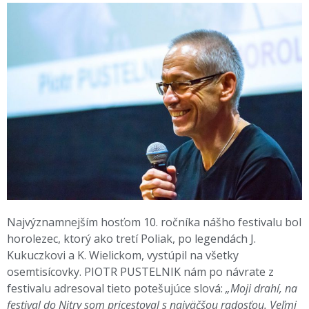
Najvýznamnejším hosťom 10. ročníka nášho festivalu bol
horolezec, ktorý ako tretí Poliak, po legendách J.
Kukuczkovi a K. Wielickom, vystúpil na všetky
osemtisícovky. PIOTR PUSTELNIK nám po návrate z
festivalu adresoval tieto potešujúce slová:
„Moji drahí, na
festival do Nitry som pricestoval s najväčšou radosťou. Veľmi