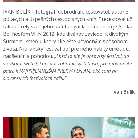
IVAN BULÍK – fotograf, dobrodruh, cestovateľ, autor 3
pútavých a úspešných cestopisných kníh. Precestoval už
takmer celý svet, jeho obľúbeným kontinentom je Afrika.
Bol hosťom VHN 2012, kde divákov zaviedol k divokým
Surmom, kmeňu, ktorý žije ešte pôvodným spôsobom
života. Nitriansky festival bol pre neho nabitý emóciou,
nadšením a pohodou.
„I keď to nie je obrovský festival, so
stovkami svetiel, kopcom zahraničných hostí, pre mňa určite
patril k NAJPRÍJEMNEJŠÍM PREKVAPENIAM, aké som na
slovenských festivaloch zažil.”
Ivan Bulík