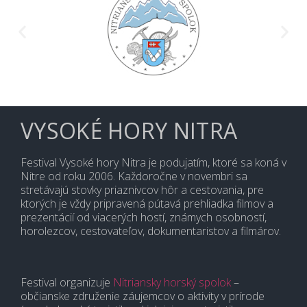
VYSOKÉ HORY NITRA
Festival Vysoké hory Nitra je podujatím, ktoré sa koná v
Nitre od roku 2006. Každoročne v novembri sa
stretávajú stovky priaznivcov hôr a cestovania, pre
ktorých je vždy pripravená pútavá prehliadka filmov a
prezentácií od viacerých hostí, známych osobností,
horolezcov, cestovateľov, dokumentaristov a filmárov.
Festival organizuje
Nitriansky horský spolok
–
občianske združenie záujemcov o aktivity v prírode