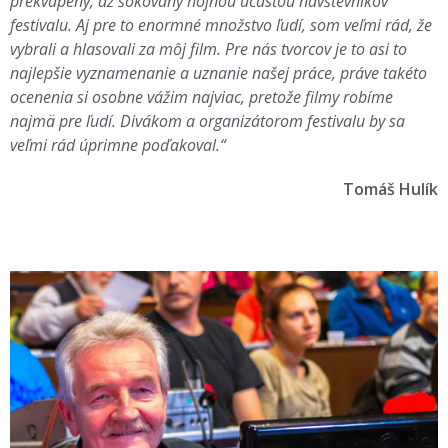
prekvapený, až šokovaný hojnou účasťou návštevníkov
festivalu. Aj pre to enormné množstvo ľudí, som veľmi rád, že
vybrali a hlasovali za môj film. Pre nás tvorcov je to asi to
najlepšie vyznamenanie a uznanie našej práce, práve takéto
ocenenia si osobne vážim najviac, pretože filmy robíme
najmä pre ľudí. Divákom a organizátorom festivalu by sa
veľmi rád úprimne poďakoval.“
Tomáš Hulík