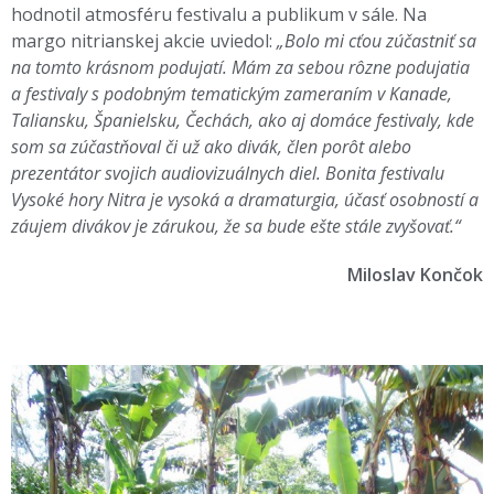
hodnotil atmosféru festivalu a publikum v sále. Na
margo nitrianskej akcie uviedol:
„Bolo mi cťou zúčastniť sa
na tomto krásnom podujatí. Mám za sebou rôzne podujatia
a festivaly s podobným tematickým zameraním v Kanade,
Taliansku, Španielsku, Čechách, ako aj domáce festivaly, kde
som sa zúčastňoval či už ako divák, člen porôt alebo
prezentátor svojich audiovizuálnych diel. Bonita festivalu
Vysoké hory Nitra je vysoká a dramaturgia, účasť osobností a
záujem divákov je zárukou, že sa bude ešte stále zvyšovať.“
Miloslav Končok