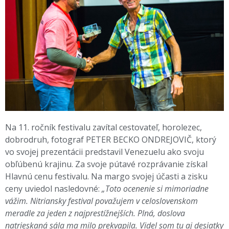
Na 11. ročník festivalu zavítal cestovateľ, horolezec,
dobrodruh, fotograf PETER BECKO ONDREJOVIČ, ktorý
vo svojej prezentácii predstavil Venezuelu ako svoju
obľúbenú krajinu. Za svoje pútavé rozprávanie získal
Hlavnú cenu festivalu. Na margo svojej účasti a zisku
ceny uviedol nasledovné:
„Toto ocenenie si mimoriadne
vážim. Nitriansky festival považujem v celoslovenskom
meradle za jeden z najprestížnejších. Plná, doslova
natrieskaná sála ma milo prekvapila. Videl som tu aj desiatky