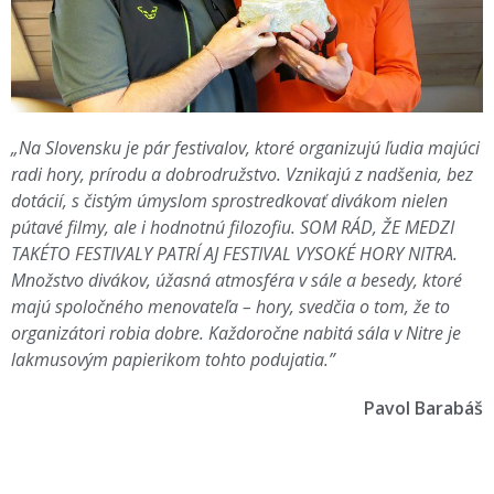
„Na Slovensku je pár festivalov, ktoré organizujú ľudia majúci
radi hory, prírodu a dobrodružstvo. Vznikajú z nadšenia, bez
dotácií, s čistým úmyslom sprostredkovať divákom nielen
pútavé filmy, ale i hodnotnú filozofiu. SOM RÁD, ŽE MEDZI
TAKÉTO FESTIVALY PATRÍ AJ FESTIVAL VYSOKÉ HORY NITRA.
Množstvo divákov, úžasná atmosféra v sále a besedy, ktoré
majú spoločného menovateľa – hory, svedčia o tom, že to
organizátori robia dobre. Každoročne nabitá sála v Nitre je
lakmusovým papierikom tohto podujatia.”
Pavol Barabáš