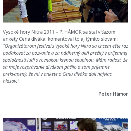
Vysoké hory Nitra 2011 – P. HÁMOR sa stal víťazom
ankety Cena diváka, komentoval to aj týmito slovami:
“Organizátorom festivalu Vysoké hory Nitra sa chcem ešte raz
poďakovať za pozvanie a za nádherný deň prežitý v príjemnej
spoločnosti ľudí s rovnakou krvnou skupinou. Mám radosť, že
sa moje rozprávanie divákom páčilo a som príjemne
prekvapený, že mi v ankete o Cenu diváka dali najviac
hlasov.”
Peter Hámor