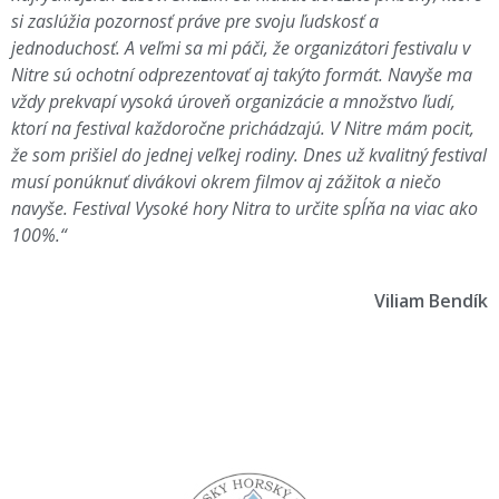
si zaslúžia pozornosť práve pre svoju ľudskosť a
jednoduchosť. A veľmi sa mi páči, že organizátori festivalu v
Nitre sú ochotní odprezentovať aj takýto formát. Navyše ma
vždy prekvapí vysoká úroveň organizácie a množstvo ľudí,
ktorí na festival každoročne prichádzajú. V Nitre mám pocit,
že som prišiel do jednej veľkej rodiny. Dnes už kvalitný festival
musí ponúknuť divákovi okrem filmov aj zážitok a niečo
navyše. Festival Vysoké hory Nitra to určite spĺňa na viac ako
100%.“
Viliam Bendík