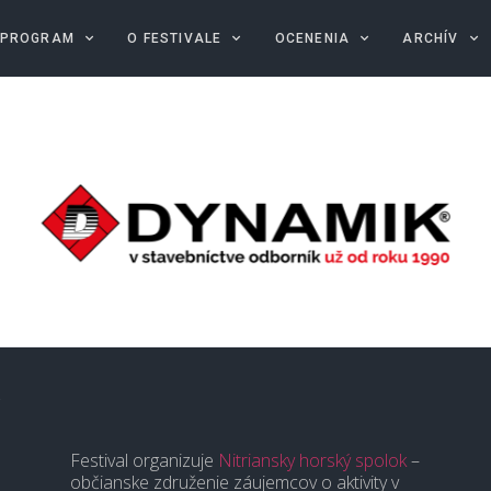
PROGRAM
O FESTIVALE
OCENENIA
ARCHÍV
A
é
Festival organizuje
Nitriansky horský spolok
–
občianske združenie záujemcov o aktivity v