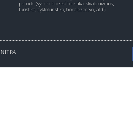
prírode (vysokohorská turistika, skialpinizmus,
turistika, cykloturistika, horolezectvo, atď.)
 NITRA