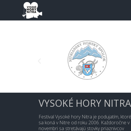
VYSOKÉ HORY NITR
Festival Vysoké hory Nitra je podujatím, ktor
sa koná v Nitre od roku 2006. Každoročne v
novembri sa stretávajú stovky priaznivcov