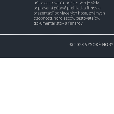
hôr a cestovania, pre ktorých je vždy
pripravená pútavá prehliadka filmov a
prezentácií od viacerých hostí, známych
osobností, horolezcov, cestovateľov,
dokumentaristov a filmárov.
© 2023 VYSOKÉ HORY