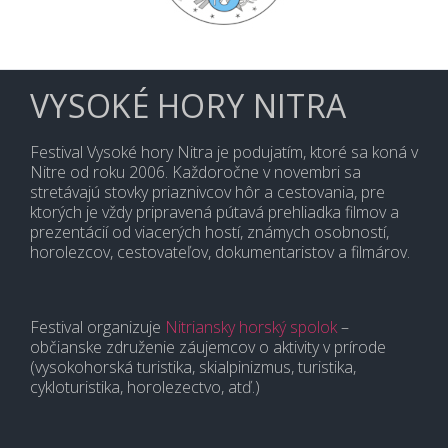
VYSOKÉ HORY NITRA
Festival Vysoké hory Nitra je podujatím, ktoré sa koná v
Nitre od roku 2006. Každoročne v novembri sa
stretávajú stovky priaznivcov hôr a cestovania, pre
ktorých je vždy pripravená pútavá prehliadka filmov a
prezentácií od viacerých hostí, známych osobností,
horolezcov, cestovateľov, dokumentaristov a filmárov.
Festival organizuje
Nitriansky horský spolok
–
občianske združenie záujemcov o aktivity v prírode
(vysokohorská turistika, skialpinizmus, turistika,
cykloturistika, horolezectvo, atď.)